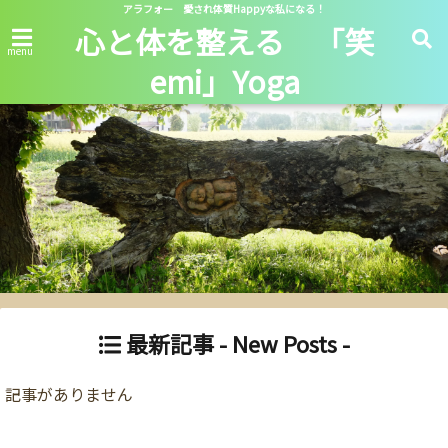
アラフォー 愛され体質Happyな私になる！
心と体を整える 「笑
menu
emi」Yoga
最新記事 -
New Posts
-
記事がありません